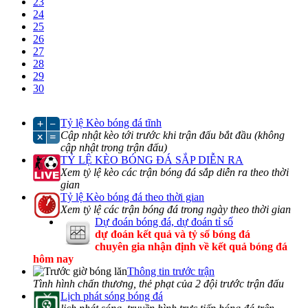
23
24
25
26
27
28
29
30
Tỷ lệ Kèo bóng đá tĩnh
Cập nhật kèo tới trước khi trận đấu bắt đầu (không
cập nhật trong trận đấu)
TỶ LỆ KÈO BÓNG ĐÁ SẮP DIỄN RA
Xem tỷ lệ kèo các trận bóng đá sắp diễn ra theo thời
gian
Tỷ lệ Kèo bóng đá theo thời gian
Xem tỷ lệ các trận bóng đá trong ngày theo thời gian
Dự đoán bóng đá, dự đoán tỉ số
dự đoán kết quả và tỷ số bóng đá
chuyên gia nhận định về kết quả bóng đá
hôm nay
Thông tin trước trận
Tình hình chấn thương, thẻ phạt của 2 đội trước trận đấu
Lịch phát sóng bóng đá