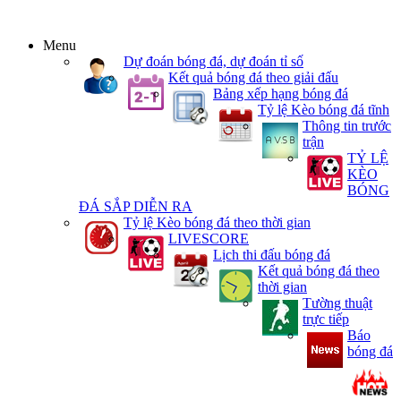
Menu
Dự đoán bóng đá, dự đoán tỉ số
Kết quả bóng đá theo giải đấu
Bảng xếp hạng bóng đá
Tỷ lệ Kèo bóng đá tĩnh
Thông tin trước
trận
TỶ LỆ
KÈO
BÓNG
ĐÁ SẮP DIỄN RA
Tỷ lệ Kèo bóng đá theo thời gian
LIVESCORE
Lịch thi đấu bóng đá
Kết quả bóng đá theo
thời gian
Tường thuật
trực tiếp
Báo
bóng đá