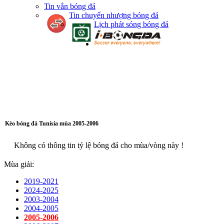
Tin vắn bóng đá
Tin chuyển nhượng bóng đá
Lịch phát sóng bóng đá
Kèo bóng đá Tunisia mùa 2005-2006
Không có thông tin tỷ lệ bóng đá cho mùa/vòng này !
Mùa giải:
2019-2021
2024-2025
2003-2004
2004-2005
2005-2006