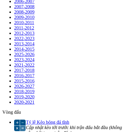
2006-2007
2007-2008
2008-2009
2009-2010
2010-2011
2011-2012
2012-2013
2022-2023
2013-2014
2014-2015
2025-2026
2023-2024
2021-2022
2017-2018
2016-2017
2015-2016
2026-2027
2018-2019
2019-2020
2020-2021
Vòng đấu
Tỷ lệ Kèo bóng đá tĩnh
Cập nhật kèo tới trước khi trận đấu bắt đầu (không