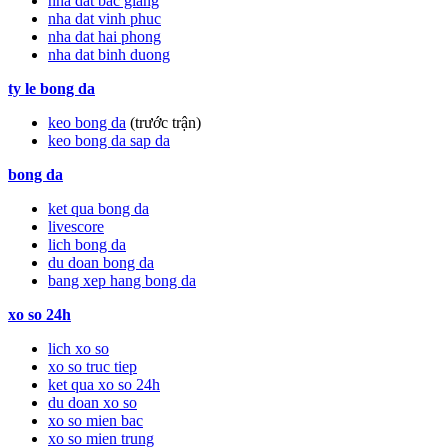
nha dat bac giang
nha dat vinh phuc
nha dat hai phong
nha dat binh duong
ty le bong da
keo bong da
(trước trận)
keo bong da sap da
bong da
ket qua bong da
livescore
lich bong da
du doan bong da
bang xep hang bong da
xo so 24h
lich xo so
xo so truc tiep
ket qua xo so 24h
du doan xo so
xo so mien bac
xo so mien trung