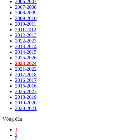
2006-2007
2007-2008
2008-2009
2009-2010
2010-2011
2011-2012
2012-2013
2022-2023
2013-2014
2014-2015
2025-2026
2023-2024
2021-2022
2017-2018
2016-2017
2015-2016
2026-2027
2018-2019
2019-2020
2020-2021
Vòng đấu
1
2