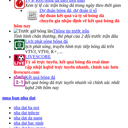
Tỷ lệ Kèo bóng đá theo thời gian
Xem tỷ lệ các trận bóng đá trong ngày theo thời gian
Dự đoán bóng đá, dự đoán tỉ số
dự đoán kết quả và tỷ số bóng đá
chuyên gia nhận định về kết quả bóng đá
hôm nay
Thông tin trước trận
Tình hình chấn thương, thẻ phạt của 2 đội trước trận đấu
Lịch phát sóng bóng đá
lịch phát sóng, truyền hình trực tiếp bóng đá trên
VTV3, VTV6, K+, ...
LIVESCORE
Tỷ số trực tuyến, kết quả bóng đá real-time
cập nhật kqbd trực tuyến nhanh, chính xác hơn
livescore.com
Kết quả bóng đá
kết quả bóng đá trực tuyến nhanh và chính xác nhất
kqbd 24h hôm nay
mua ban nha dat
nha dat ha noi
nha dat tphcm
nha dat da nang
nha dat bac ninh