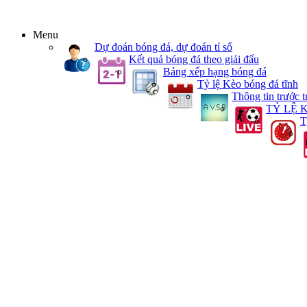
Menu
Dự đoán bóng đá, dự đoán tỉ số
Kết quả bóng đá theo giải đấu
Bảng xếp hạng bóng đá
Tỷ lệ Kèo bóng đá tĩnh
Thông tin trước t
TỶ LỆ 
T