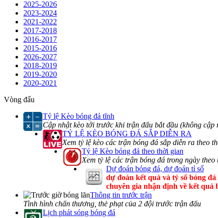
2025-2026
2023-2024
2021-2022
2017-2018
2016-2017
2015-2016
2026-2027
2018-2019
2019-2020
2020-2021
Vòng đấu
Tỷ lệ Kèo bóng đá tĩnh
Cập nhật kèo tới trước khi trận đấu bắt đầu (không cập 
TỶ LỆ KÈO BÓNG ĐÁ SẮP DIỄN RA
Xem tỷ lệ kèo các trận bóng đá sắp diễn ra theo th
Tỷ lệ Kèo bóng đá theo thời gian
Xem tỷ lệ các trận bóng đá trong ngày theo 
Dự đoán bóng đá, dự đoán tỉ số
dự đoán kết quả và tỷ số bóng đá
chuyên gia nhận định về kết quả
Thông tin trước trận
Tình hình chấn thương, thẻ phạt của 2 đội trước trận đấu
Lịch phát sóng bóng đá