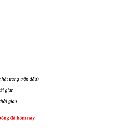
nhật trong trận đấu)
ời gian
thời gian
 bóng đá hôm nay