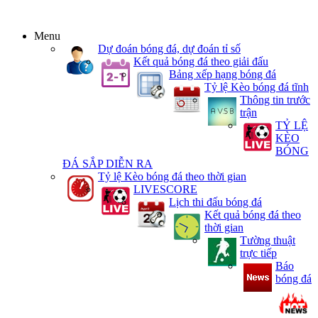
Menu
Dự đoán bóng đá, dự đoán tỉ số
Kết quả bóng đá theo giải đấu
Bảng xếp hạng bóng đá
Tỷ lệ Kèo bóng đá tĩnh
Thông tin trước
trận
TỶ LỆ
KÈO
BÓNG
ĐÁ SẮP DIỄN RA
Tỷ lệ Kèo bóng đá theo thời gian
LIVESCORE
Lịch thi đấu bóng đá
Kết quả bóng đá theo
thời gian
Tường thuật
trực tiếp
Báo
bóng đá