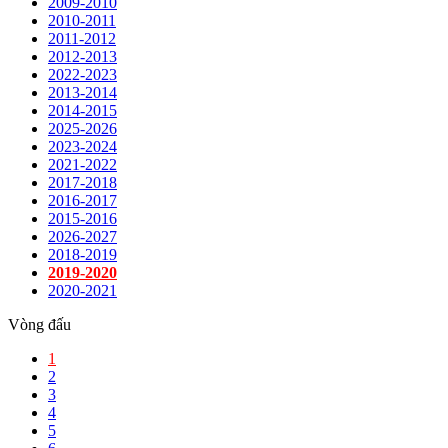
2009-2010
2010-2011
2011-2012
2012-2013
2022-2023
2013-2014
2014-2015
2025-2026
2023-2024
2021-2022
2017-2018
2016-2017
2015-2016
2026-2027
2018-2019
2019-2020
2020-2021
Vòng đấu
1
2
3
4
5