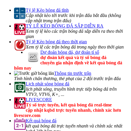
Tỷ lệ Kèo bóng đá tĩnh
Cập nhật kèo tới trước khi trận đấu bắt đầu (không
cập nhật trong trận đấu)
TỶ LỆ KÈO BÓNG ĐÁ SẮP DIỄN RA
Xem tỷ lệ kèo các trận bóng đá sắp diễn ra theo thời
gian
Tỷ lệ Kèo bóng đá theo thời gian
Xem tỷ lệ các trận bóng đá trong ngày theo thời gian
Dự đoán bóng đá, dự đoán tỉ số
dự đoán kết quả và tỷ số bóng đá
chuyên gia nhận định về kết quả bóng đá
hôm nay
Thông tin trước trận
Tình hình chấn thương, thẻ phạt của 2 đội trước trận đấu
Lịch phát sóng bóng đá
lịch phát sóng, truyền hình trực tiếp bóng đá trên
VTV3, VTV6, K+, ...
LIVESCORE
Tỷ số trực tuyến, kết quả bóng đá real-time
cập nhật kqbd trực tuyến nhanh, chính xác hơn
livescore.com
Kết quả bóng đá
kết quả bóng đá trực tuyến nhanh và chính xác nhất