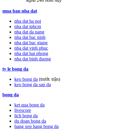
kqbd 24h hôm nay
mua ban nha dat
nha dat ha noi
nha dat tphcm
nha dat da nang
nha dat bac ninh
nha dat bac giang
nha dat vinh phuc
nha dat hai phong
nha dat binh duong
ty le bong da
keo bong da
(trước trận)
keo bong da sap da
bong da
ket qua bong da
livescore
lich bong da
du doan bong da
bang xep hang bong da