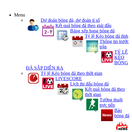
Menu
Dự đoán bóng đá, dự đoán tỉ số
Kết quả bóng đá theo giải đấu
Bảng xếp hạng bóng đá
Tỷ lệ Kèo bóng đá tĩnh
Thông tin trước
trận
TỶ LỆ
KÈO
BÓNG
ĐÁ SẮP DIỄN RA
Tỷ lệ Kèo bóng đá theo thời gian
LIVESCORE
Lịch thi đấu bóng đá
Kết quả bóng đá theo
thời gian
Tường thuật
trực tiếp
Báo
bóng đá