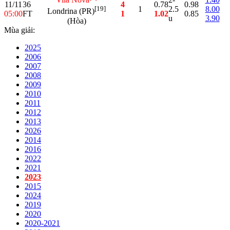
11/11
36
4
0.78
0.98
1
2.5
8.00
[19]
Londrina (PR)
05:00
FT
1
1.02
0.85
u
3.90
(Hòa)
Mùa giải:
2025
2006
2007
2008
2009
2010
2011
2012
2013
2026
2014
2016
2022
2021
2023
2015
2024
2019
2020
2020-2021