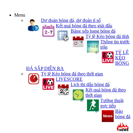
Menu
Dự đoán bóng đá, dự đoán tỉ số
Kết quả bóng đá theo giải đấu
Bảng xếp hạng bóng đá
Tỷ lệ Kèo bóng đá tĩnh
Thông tin trước
trận
TỶ LỆ
KÈO
BÓNG
ĐÁ SẮP DIỄN RA
Tỷ lệ Kèo bóng đá theo thời gian
LIVESCORE
Lịch thi đấu bóng đá
Kết quả bóng đá theo
thời gian
Tường thuật
trực tiếp
Báo
bóng đá