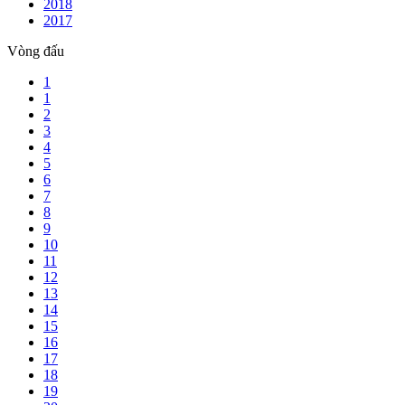
2018
2017
Vòng đấu
1
1
2
3
4
5
6
7
8
9
10
11
12
13
14
15
16
17
18
19