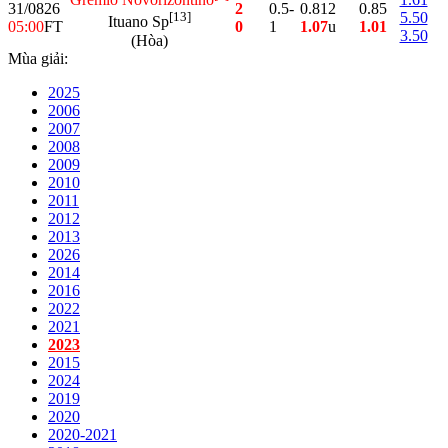
31/08
26
2
0.5-
0.81
2
0.85
5.50
[13]
Ituano Sp
05:00
FT
0
1
1.07
u
1.01
3.50
(Hòa)
Mùa giải:
2025
2006
2007
2008
2009
2010
2011
2012
2013
2026
2014
2016
2022
2021
2023
2015
2024
2019
2020
2020-2021