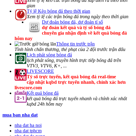
Xem tỷ lệ kèo các trận bóng đá sắp diễn ra theo thời
gian
Tỷ lệ Kèo bóng đá theo thời gian
Xem tỷ lệ các trận bóng đá trong ngày theo thời gian
Dự đoán bóng đá, dự đoán tỉ số
dự đoán kết quả và tỷ số bóng đá
chuyên gia nhận định về kết quả bóng đá
hôm nay
Thông tin trước trận
Tình hình chấn thương, thẻ phạt của 2 đội trước trận đấu
Lịch phát sóng bóng đá
lịch phát sóng, truyền hình trực tiếp bóng đá trên
VTV3, VTV6, K+, ...
LIVESCORE
Tỷ số trực tuyến, kết quả bóng đá real-time
cập nhật kqbd trực tuyến nhanh, chính xác hơn
livescore.com
Kết quả bóng đá
kết quả bóng đá trực tuyến nhanh và chính xác nhất
kqbd 24h hôm nay
mua ban nha dat
nha dat ha noi
nha dat tphcm