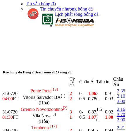
Tin vắn bóng đá
Tin chuyển nhượng bóng đá
Lịch phát sóng bóng đá
Kèo bóng đá Hạng 2 Brazil mùa 2023 vòng 20
Tỷ
Châu
Châu Á
Tài xỉu
số
Âu
[13]
2.35
Ponte Preta
31/07
20
2
0-
1.06
2
0.91
3.10
[1]
Vitoria Salvador BA
04:00
FT
2
0.5
0.78
u
0.93
3.00
(Hòa)
[2]
1.5-
2.16
Gremio Novorizontino
31/07
20
3
0-
0.87
0.92
2
3.70
[3]
Vila Nova
01:30
FT
1
0.5
1.07
1.00
u
2.90
(Hòa)
[17]
2.21
Tombense
30/07
20
2
0-
0.91
2
0.94