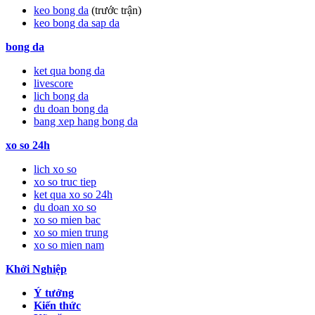
keo bong da
(trước trận)
keo bong da sap da
bong da
ket qua bong da
livescore
lich bong da
du doan bong da
bang xep hang bong da
xo so 24h
lich xo so
xo so truc tiep
ket qua xo so 24h
du doan xo so
xo so mien bac
xo so mien trung
xo so mien nam
Khởi Nghiệp
Ý tưởng
Kiến thức