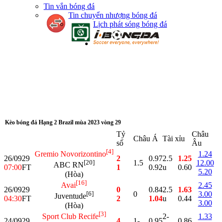
Tin vắn bóng đá
Tin chuyển nhượng bóng đá
Lịch phát sóng bóng đá
Kèo bóng đá Hạng 2 Brazil mùa 2023 vòng 29
Tỷ
Châu
Châu Á
Tài xỉu
số
Âu
[4]
1.24
Gremio Novorizontino
26/09
29
2
0.97
2.5
1.25
1.5
12.00
[20]
ABC RN
07:00
FT
1
0.92
u
0.60
5.20
(Hòa)
[16]
2.45
Avai
26/09
29
0
0.84
2.5
1.63
0
3.00
[6]
Juventude
04:30
FT
2
1.04
u
0.44
3.00
(Hòa)
[3]
2-
1.33
Sport Club Recife
24/09
29
4
1-
0.95
0.86