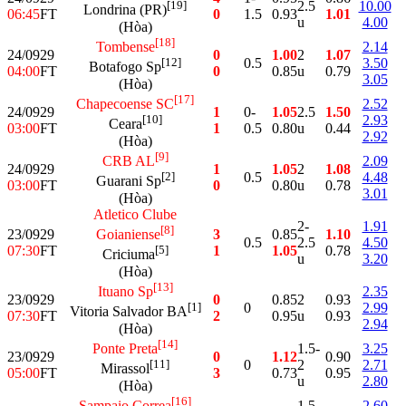
2.5
10.00
[19]
Londrina (PR)
06:45
FT
0
1.5
0.93
1.01
u
4.00
(Hòa)
[18]
2.14
Tombense
24/09
29
0
1.00
2
1.07
0.5
3.50
[12]
Botafogo Sp
04:00
FT
0
0.85
u
0.79
3.05
(Hòa)
[17]
2.52
Chapecoense SC
24/09
29
1
0-
1.05
2.5
1.50
2.93
[10]
Ceara
03:00
FT
1
0.5
0.80
u
0.44
2.92
(Hòa)
[9]
2.09
CRB AL
24/09
29
1
1.05
2
1.08
0.5
4.48
[2]
Guarani Sp
03:00
FT
0
0.80
u
0.78
3.01
(Hòa)
Atletico Clube
2-
1.91
[8]
23/09
29
3
0.85
1.10
Goianiense
0.5
2.5
4.50
07:30
FT
1
1.05
0.78
[5]
Criciuma
u
3.20
(Hòa)
[13]
2.35
Ituano Sp
23/09
29
0
0.85
2
0.93
0
2.99
[1]
Vitoria Salvador BA
07:30
FT
2
0.95
u
0.93
2.94
(Hòa)
[14]
1.5-
3.25
Ponte Preta
23/09
29
0
1.12
0.90
0
2
2.71
[11]
Mirassol
05:00
FT
3
0.73
0.95
u
2.80
(Hòa)
[16]
1.5-
2.60
Sampaio Correa