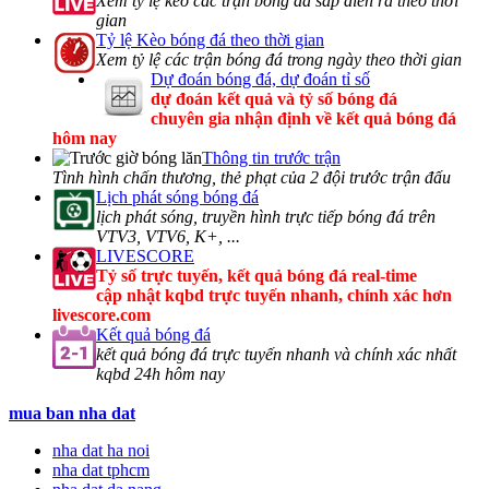
Xem tỷ lệ kèo các trận bóng đá sắp diễn ra theo thời
gian
Tỷ lệ Kèo bóng đá theo thời gian
Xem tỷ lệ các trận bóng đá trong ngày theo thời gian
Dự đoán bóng đá, dự đoán tỉ số
dự đoán kết quả và tỷ số bóng đá
chuyên gia nhận định về kết quả bóng đá
hôm nay
Thông tin trước trận
Tình hình chấn thương, thẻ phạt của 2 đội trước trận đấu
Lịch phát sóng bóng đá
lịch phát sóng, truyền hình trực tiếp bóng đá trên
VTV3, VTV6, K+, ...
LIVESCORE
Tỷ số trực tuyến, kết quả bóng đá real-time
cập nhật kqbd trực tuyến nhanh, chính xác hơn
livescore.com
Kết quả bóng đá
kết quả bóng đá trực tuyến nhanh và chính xác nhất
kqbd 24h hôm nay
mua ban nha dat
nha dat ha noi
nha dat tphcm