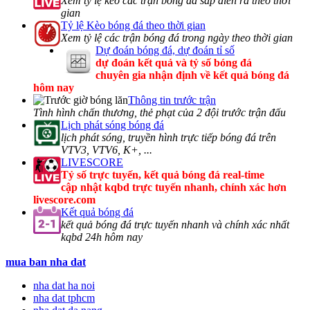
Xem tỷ lệ kèo các trận bóng đá sắp diễn ra theo thời
gian
Tỷ lệ Kèo bóng đá theo thời gian
Xem tỷ lệ các trận bóng đá trong ngày theo thời gian
Dự đoán bóng đá, dự đoán tỉ số
dự đoán kết quả và tỷ số bóng đá
chuyên gia nhận định về kết quả bóng đá
hôm nay
Thông tin trước trận
Tình hình chấn thương, thẻ phạt của 2 đội trước trận đấu
Lịch phát sóng bóng đá
lịch phát sóng, truyền hình trực tiếp bóng đá trên
VTV3, VTV6, K+, ...
LIVESCORE
Tỷ số trực tuyến, kết quả bóng đá real-time
cập nhật kqbd trực tuyến nhanh, chính xác hơn
livescore.com
Kết quả bóng đá
kết quả bóng đá trực tuyến nhanh và chính xác nhất
kqbd 24h hôm nay
mua ban nha dat
nha dat ha noi
nha dat tphcm