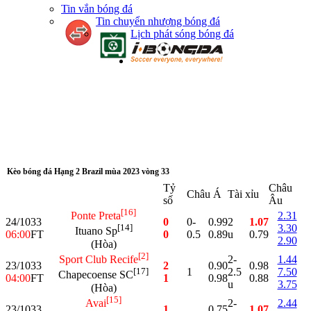
Tin vắn bóng đá
Tin chuyển nhượng bóng đá
Lịch phát sóng bóng đá
Kèo bóng đá Hạng 2 Brazil mùa 2023 vòng 33
Tỷ
Châu
Châu Á
Tài xỉu
số
Âu
[16]
2.31
Ponte Preta
24/10
33
0
0-
0.99
2
1.07
3.30
[14]
Ituano Sp
06:00
FT
0
0.5
0.89
u
0.79
2.90
(Hòa)
[2]
2-
1.44
Sport Club Recife
23/10
33
2
0.90
0.98
1
2.5
7.50
[17]
Chapecoense SC
04:00
FT
1
0.98
0.88
u
3.75
(Hòa)
[15]
2-
2.44
Avai
23/10
33
1
0.75
1.07