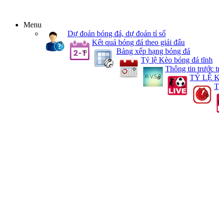
Menu
Dự đoán bóng đá, dự đoán tỉ số
Kết quả bóng đá theo giải đấu
Bảng xếp hạng bóng đá
Tỷ lệ Kèo bóng đá tĩnh
Thông tin trước t
TỶ LỆ 
T