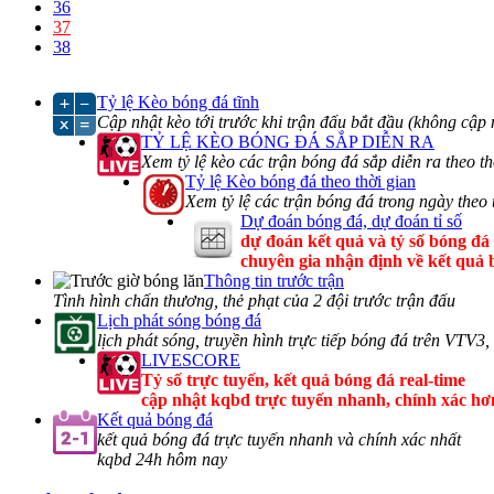
36
37
38
Tỷ lệ Kèo bóng đá tĩnh
Cập nhật kèo tới trước khi trận đấu bắt đầu (không cập 
TỶ LỆ KÈO BÓNG ĐÁ SẮP DIỄN RA
Xem tỷ lệ kèo các trận bóng đá sắp diễn ra theo th
Tỷ lệ Kèo bóng đá theo thời gian
Xem tỷ lệ các trận bóng đá trong ngày theo 
Dự đoán bóng đá, dự đoán tỉ số
dự đoán kết quả và tỷ số bóng đá
chuyên gia nhận định về kết quả
Thông tin trước trận
Tình hình chấn thương, thẻ phạt của 2 đội trước trận đấu
Lịch phát sóng bóng đá
lịch phát sóng, truyền hình trực tiếp bóng đá trên VTV3,
LIVESCORE
Tỷ số trực tuyến, kết quả bóng đá real-time
cập nhật kqbd trực tuyến nhanh, chính xác hơ
Kết quả bóng đá
kết quả bóng đá trực tuyến nhanh và chính xác nhất
kqbd 24h hôm nay