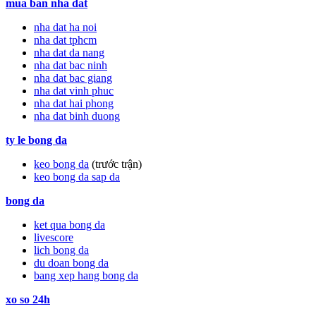
mua ban nha dat
nha dat ha noi
nha dat tphcm
nha dat da nang
nha dat bac ninh
nha dat bac giang
nha dat vinh phuc
nha dat hai phong
nha dat binh duong
ty le bong da
keo bong da
(trước trận)
keo bong da sap da
bong da
ket qua bong da
livescore
lich bong da
du doan bong da
bang xep hang bong da
xo so 24h