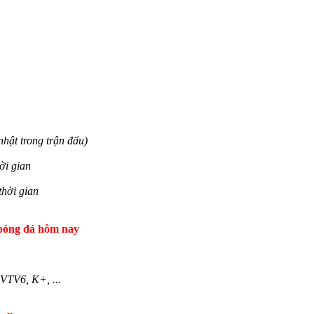
nhật trong trận đấu)
ời gian
thời gian
 bóng đá hôm nay
 VTV6, K+, ...