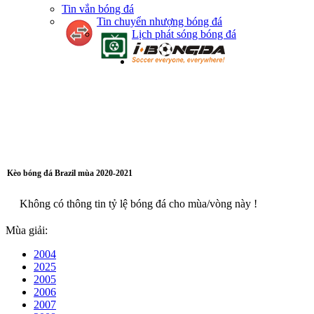
Tin vắn bóng đá
Tin chuyển nhượng bóng đá
Lịch phát sóng bóng đá
Kèo bóng đá Brazil mùa 2020-2021
Không có thông tin tỷ lệ bóng đá cho mùa/vòng này !
Mùa giải:
2004
2025
2005
2006
2007