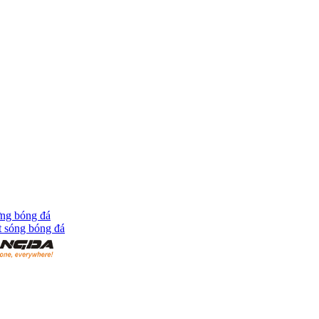
ng bóng đá
t sóng bóng đá