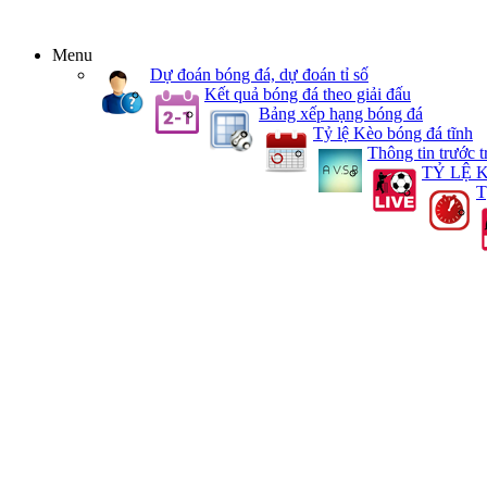
Menu
Dự đoán bóng đá, dự đoán tỉ số
Kết quả bóng đá theo giải đấu
Bảng xếp hạng bóng đá
Tỷ lệ Kèo bóng đá tĩnh
Thông tin trước t
TỶ LỆ 
T