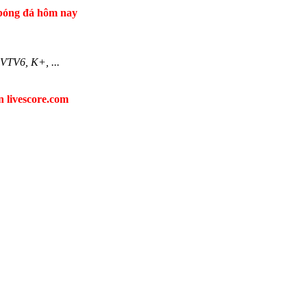
 bóng đá hôm nay
 VTV6, K+, ...
n livescore.com