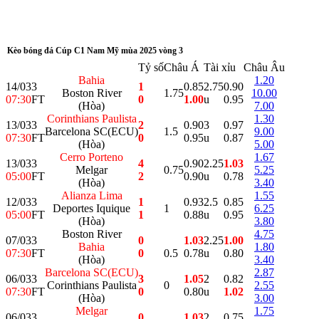
Kèo bóng đá Cúp C1 Nam Mỹ mùa 2025 vòng 3
Tỷ số
Châu Á
Tài xỉu
Châu Âu
Bahia
1.20
14/03
3
1
0.85
2.75
0.90
Boston River
1.75
10.00
07:30
FT
0
1.00
u
0.95
(Hòa)
7.00
Corinthians Paulista
1.30
13/03
3
2
0.90
3
0.97
Barcelona SC(ECU)
1.5
9.00
07:30
FT
0
0.95
u
0.87
(Hòa)
5.00
Cerro Porteno
1.67
13/03
3
4
0.90
2.25
1.03
Melgar
0.75
5.25
05:00
FT
2
0.90
u
0.78
(Hòa)
3.40
Alianza Lima
1.55
12/03
3
1
0.93
2.5
0.85
Deportes Iquique
1
6.25
05:00
FT
1
0.88
u
0.95
(Hòa)
3.80
Boston River
4.75
07/03
3
0
1.03
2.25
1.00
Bahia
1.80
07:30
FT
0
0.5
0.78
u
0.80
(Hòa)
3.40
Barcelona SC(ECU)
2.87
06/03
3
3
1.05
2
0.82
Corinthians Paulista
0
2.55
07:30
FT
0
0.80
u
1.02
(Hòa)
3.00
Melgar
1.75
06/03
3
0
1.03
2
0.75