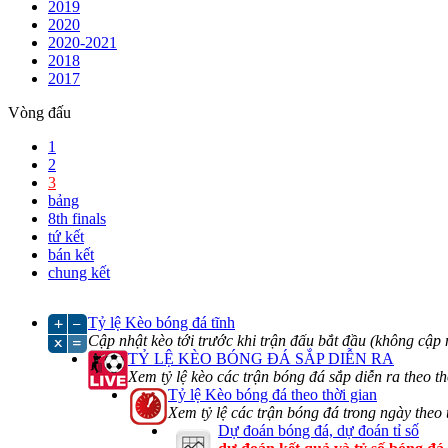
2019
2020
2020-2021
2018
2017
Vòng đấu
1
2
3
bảng
8th finals
tứ kết
bán kết
chung kết
Tỷ lệ Kèo bóng đá tĩnh
Cập nhật kèo tới trước khi trận đấu bắt đầu (không cập 
TỶ LỆ KÈO BÓNG ĐÁ SẮP DIỄN RA
Xem tỷ lệ kèo các trận bóng đá sắp diễn ra theo th
Tỷ lệ Kèo bóng đá theo thời gian
Xem tỷ lệ các trận bóng đá trong ngày theo 
Dự đoán bóng đá, dự đoán tỉ số